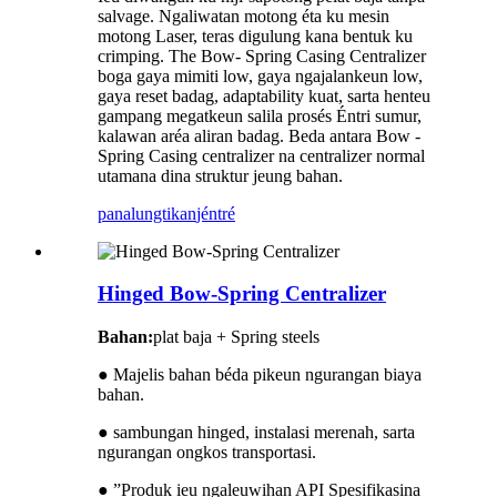
salvage. Ngaliwatan motong éta ku mesin
motong Laser, teras digulung kana bentuk ku
crimping. The Bow- Spring Casing Centralizer
boga gaya mimiti low, gaya ngajalankeun low,
gaya reset badag, adaptability kuat, sarta henteu
gampang megatkeun salila prosés Éntri sumur,
kalawan aréa aliran badag. Beda antara Bow -
Spring Casing centralizer na centralizer normal
utamana dina struktur jeung bahan.
panalungtikan
jéntré
Hinged Bow-Spring Centralizer
Bahan:
plat baja + Spring steels
● Majelis bahan béda pikeun ngurangan biaya
bahan.
● sambungan hinged, instalasi merenah, sarta
ngurangan ongkos transportasi.
● ”Produk ieu ngaleuwihan API Spesifikasina