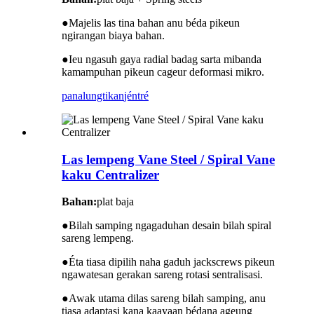
●
Majelis las tina bahan anu béda pikeun
ngirangan biaya bahan.
●
Ieu ngasuh gaya radial badag sarta mibanda
kamampuhan pikeun cageur deformasi mikro.
panalungtikan
jéntré
Las lempeng Vane Steel / Spiral Vane
kaku Centralizer
Bahan:
plat baja
●
Bilah samping ngagaduhan desain bilah spiral
sareng lempeng.
●
Éta tiasa dipilih naha gaduh jackscrews pikeun
ngawatesan gerakan sareng rotasi sentralisasi.
●
Awak utama dilas sareng bilah samping, anu
tiasa adaptasi kana kaayaan bédana ageung