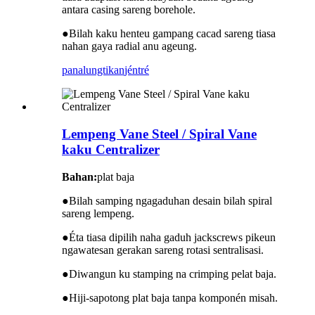
antara casing sareng borehole.
●
Bilah kaku henteu gampang cacad sareng tiasa
nahan gaya radial anu ageung.
panalungtikan
jéntré
Lempeng Vane Steel / Spiral Vane
kaku Centralizer
Bahan:
plat baja
●
Bilah samping ngagaduhan desain bilah spiral
sareng lempeng.
●
Éta tiasa dipilih naha gaduh jackscrews pikeun
ngawatesan gerakan sareng rotasi sentralisasi.
●
Diwangun ku stamping na crimping pelat baja.
●
Hiji-sapotong plat baja tanpa komponén misah.