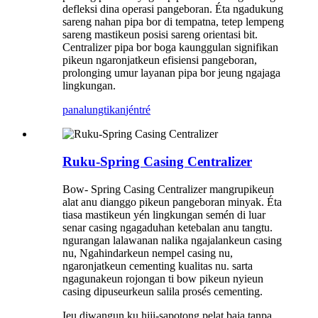
defleksi dina operasi pangeboran. Éta ngadukung
sareng nahan pipa bor di tempatna, tetep lempeng
sareng mastikeun posisi sareng orientasi bit.
Centralizer pipa bor boga kaunggulan signifikan
pikeun ngaronjatkeun efisiensi pangeboran,
prolonging umur layanan pipa bor jeung ngajaga
lingkungan.
panalungtikan
jéntré
Ruku-Spring Casing Centralizer
Bow- Spring Casing Centralizer mangrupikeun
alat anu dianggo pikeun pangeboran minyak. Éta
tiasa mastikeun yén lingkungan semén di luar
senar casing ngagaduhan ketebalan anu tangtu.
ngurangan lalawanan nalika ngajalankeun casing
nu, Ngahindarkeun nempel casing nu,
ngaronjatkeun cementing kualitas nu. sarta
ngagunakeun rojongan ti bow pikeun nyieun
casing dipuseurkeun salila prosés cementing.
Ieu diwangun ku hiji-sapotong pelat baja tanpa