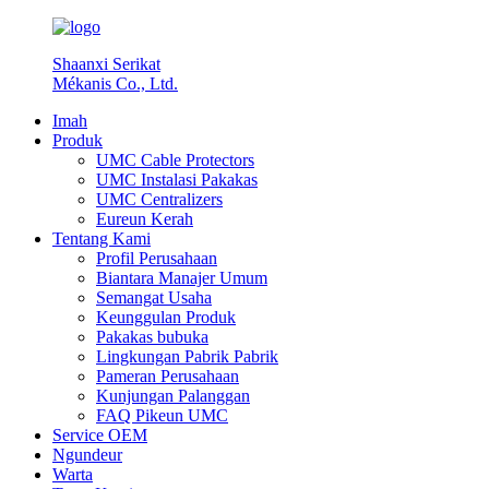
Shaanxi Serikat
Mékanis Co., Ltd.
Imah
Produk
UMC Cable Protectors
UMC Instalasi Pakakas
UMC Centralizers
Eureun Kerah
Tentang Kami
Profil Perusahaan
Biantara Manajer Umum
Semangat Usaha
Keunggulan Produk
Pakakas bubuka
Lingkungan Pabrik Pabrik
Pameran Perusahaan
Kunjungan Palanggan
FAQ Pikeun UMC
Service OEM
Ngundeur
Warta