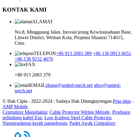
KONTAK KAMI
ALAMAT
No.8, Mingguang Jalan, Inovasi jeung Kewirausahaan Base,
Linwei District, Weinan Kota, Propinsi Shaanxi 714015,
Cina.
TELEPON
+86 913 2083 389
+86 136 0913 0651
+86 138 9232 4670
FAX
+86 913 2083 379
EMAIL
zhang@united-mech.net
alice@united-
mech.net
© Hak Cipta - 2022-2024 : Sadaya Hak Ditangtayungan.
Peta situs
-
AMP Mobile
Centralizer Manufaktur
,
Cable Protector Wiring Métode
,
Produsen
pelindung kabel Esp
,
Low Karbon Steel Cable Protector
,
Ngeureunkeun kerah pangeboran
,
Padet Awak Centralizer
,