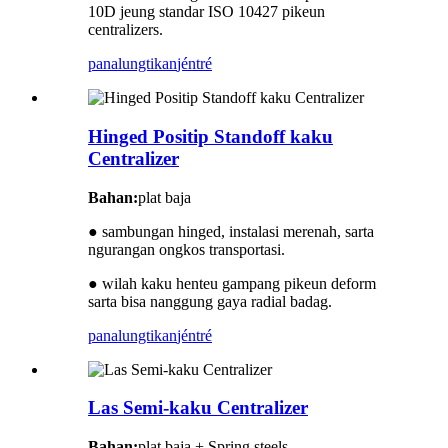
10D jeung standar ISO 10427 pikeun
centralizers.
panalungtikan
jéntré
Hinged Positip Standoff kaku
Centralizer
Bahan:
plat baja
● sambungan hinged, instalasi merenah, sarta
ngurangan ongkos transportasi.
● wilah kaku henteu gampang pikeun deform
sarta bisa nanggung gaya radial badag.
panalungtikan
jéntré
Las Semi-kaku Centralizer
Bahan:
plat baja + Spring steels