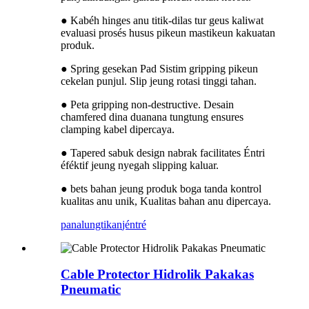
● Kabéh hinges anu titik-dilas tur geus kaliwat
evaluasi prosés husus pikeun mastikeun kakuatan
produk.
● Spring gesekan Pad Sistim gripping pikeun
cekelan punjul. Slip jeung rotasi tinggi tahan.
● Peta gripping non-destructive. Desain
chamfered dina duanana tungtung ensures
clamping kabel dipercaya.
● Tapered sabuk design nabrak facilitates Éntri
éféktif jeung nyegah slipping kaluar.
● bets bahan jeung produk boga tanda kontrol
kualitas anu unik, Kualitas bahan anu dipercaya.
panalungtikan
jéntré
Cable Protector Hidrolik Pakakas
Pneumatic