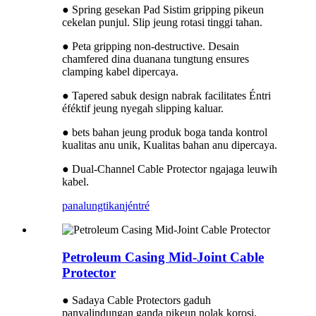
● Spring gesekan Pad Sistim gripping pikeun
cekelan punjul. Slip jeung rotasi tinggi tahan.
● Peta gripping non-destructive. Desain
chamfered dina duanana tungtung ensures
clamping kabel dipercaya.
● Tapered sabuk design nabrak facilitates Éntri
éféktif jeung nyegah slipping kaluar.
● bets bahan jeung produk boga tanda kontrol
kualitas anu unik, Kualitas bahan anu dipercaya.
● Dual-Channel Cable Protector ngajaga leuwih
kabel.
panalungtikan
jéntré
Petroleum Casing Mid-Joint Cable
Protector
● Sadaya Cable Protectors gaduh
panyalindungan ganda pikeun nolak korosi.