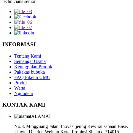
technicians senior.
INFORMASI
Tentang Kami
Semangat Usaha
Keunggulan Produk
Pakakas bubuka
FAQ Pikeun UMC
Produk
Warta
Ngundeur
KONTAK KAMI
ALAMAT
No.8, Mingguang Jalan, Inovasi jeung Kewirausahaan Base,
Linwei District, Weinan Kota, Propinsi Shaanxi 714015,