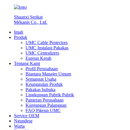
Shaanxi Serikat
Mékanis Co., Ltd.
Imah
Produk
UMC Cable Protectors
UMC Instalasi Pakakas
UMC Centralizers
Eureun Kerah
Tentang Kami
Profil Perusahaan
Biantara Manajer Umum
Semangat Usaha
Keunggulan Produk
Pakakas bubuka
Lingkungan Pabrik Pabrik
Pameran Perusahaan
Kunjungan Palanggan
FAQ Pikeun UMC
Service OEM
Ngundeur
Warta