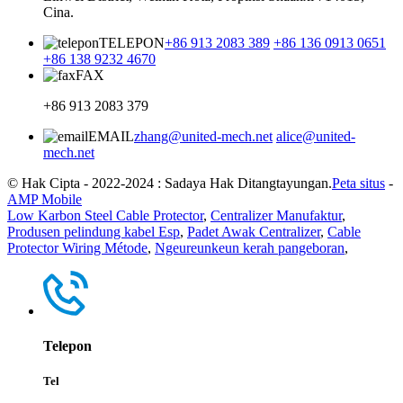
Cina.
TELEPON
+86 913 2083 389
+86 136 0913 0651
+86 138 9232 4670
FAX
+86 913 2083 379
EMAIL
zhang@united-mech.net
alice@united-
mech.net
© Hak Cipta - 2022-2024 : Sadaya Hak Ditangtayungan.
Peta situs
-
AMP Mobile
Low Karbon Steel Cable Protector
,
Centralizer Manufaktur
,
Produsen pelindung kabel Esp
,
Padet Awak Centralizer
,
Cable
Protector Wiring Métode
,
Ngeureunkeun kerah pangeboran
,
Telepon
Tel