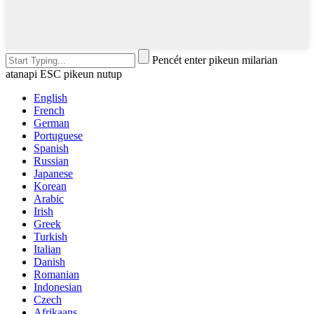
Pencét enter pikeun milarian
atanapi ESC pikeun nutup
English
French
German
Portuguese
Spanish
Russian
Japanese
Korean
Arabic
Irish
Greek
Turkish
Italian
Danish
Romanian
Indonesian
Czech
Afrikaans