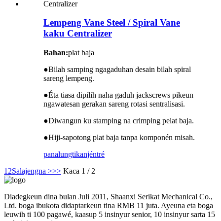
Lempeng Vane Steel / Spiral Vane
kaku Centralizer
Bahan:
plat baja
●
Bilah samping ngagaduhan desain bilah spiral
sareng lempeng.
●
Éta tiasa dipilih naha gaduh jackscrews pikeun
ngawatesan gerakan sareng rotasi sentralisasi.
●
Diwangun ku stamping na crimping pelat baja.
●
Hiji-sapotong plat baja tanpa komponén misah.
panalungtikan
jéntré
1
2
Salajengna >
>>
Kaca 1 / 2
Diadegkeun dina bulan Juli 2011, Shaanxi Serikat Mechanical Co.,
Ltd. boga ibukota didaptarkeun tina RMB 11 juta. Ayeuna eta boga
leuwih ti 100 pagawé, kaasup 5 insinyur senior, 10 insinyur sarta 15