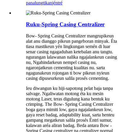
panalungtikan
jéntré
Ruku-Spring Casing Centralizer
Bow- Spring Casing Centralizer mangrupikeun
alat anu dianggo pikeun pangeboran minyak. Éta
tiasa mastikeun yén lingkungan semén di luar
senar casing ngagaduhan ketebalan anu tangtu.
ngurangan lalawanan nalika ngajalankeun casing
nu, Ngahindarkeun nempel casing nu,
ngaronjatkeun cementing kualitas nu. sarta
ngagunakeun rojongan ti bow pikeun nyieun
casing dipuseurkeun salila prosés cementing.
Ieu diwangun ku hiji-sapotong pelat baja tanpa
salvage. Ngaliwatan motong éta ku mesin
motong Laser, teras digulung kana bentuk ku
crimping. The Bow- Spring Casing Centralizer
boga gaya mimiti low, gaya ngajalankeun low,
gaya reset badag, adaptability kuat, sarta henteu
gampang megatkeun salila prosés Éntri sumur,
kalawan aréa aliran badag. Beda antara Bow -
Spring Casing centralizer na centralizer normal