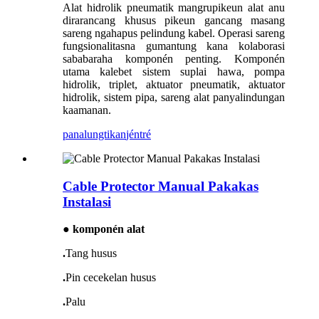
Alat hidrolik pneumatik mangrupikeun alat anu
dirarancang khusus pikeun gancang masang
sareng ngahapus pelindung kabel. Operasi sareng
fungsionalitasna gumantung kana kolaborasi
sababaraha komponén penting. Komponén
utama kalebet sistem suplai hawa, pompa
hidrolik, triplet, aktuator pneumatik, aktuator
hidrolik, sistem pipa, sareng alat panyalindungan
kaamanan.
panalungtikan
jéntré
Cable Protector Manual Pakakas
Instalasi
● komponén alat
.
Tang husus
.
Pin cecekelan husus
.
Palu