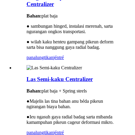
Centralizer
Bahan:
plat baja
● sambungan hinged, instalasi merenah, sarta
ngurangan ongkos transportasi.
● wilah kaku henteu gampang pikeun deform
sarta bisa nanggung gaya radial badag.
panalungtikan
jéntré
Las Semi-kaku Centralizer
Bahan:
plat baja + Spring steels
●
Majelis las tina bahan anu béda pikeun
ngirangan biaya bahan.
●
Ieu ngasuh gaya radial badag sarta mibanda
kamampuhan pikeun cageur deformasi mikro.
panalungtikan
jéntré