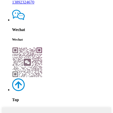
13892324670
Wechat
Wechat
Top