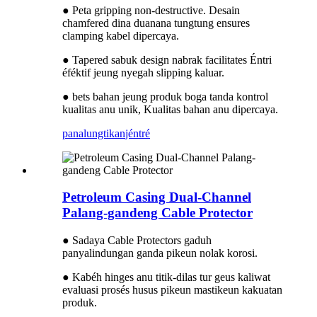
● Peta gripping non-destructive. Desain
chamfered dina duanana tungtung ensures
clamping kabel dipercaya.
● Tapered sabuk design nabrak facilitates Éntri
éféktif jeung nyegah slipping kaluar.
● bets bahan jeung produk boga tanda kontrol
kualitas anu unik, Kualitas bahan anu dipercaya.
panalungtikan
jéntré
Petroleum Casing Dual-Channel
Palang-gandeng Cable Protector
● Sadaya Cable Protectors gaduh
panyalindungan ganda pikeun nolak korosi.
● Kabéh hinges anu titik-dilas tur geus kaliwat
evaluasi prosés husus pikeun mastikeun kakuatan
produk.