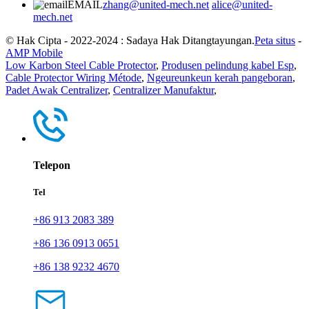
EMAIL
zhang@united-mech.net
alice@united-
mech.net
© Hak Cipta - 2022-2024 : Sadaya Hak Ditangtayungan.
Peta situs
-
AMP Mobile
Low Karbon Steel Cable Protector
,
Produsen pelindung kabel Esp
,
Cable Protector Wiring Métode
,
Ngeureunkeun kerah pangeboran
,
Padet Awak Centralizer
,
Centralizer Manufaktur
,
Telepon
Tel
+86 913 2083 389
+86 136 0913 0651
+86 138 9232 4670