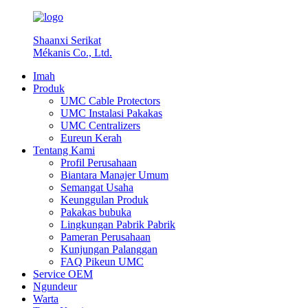
Shaanxi Serikat
Mékanis Co., Ltd.
Imah
Produk
UMC Cable Protectors
UMC Instalasi Pakakas
UMC Centralizers
Eureun Kerah
Tentang Kami
Profil Perusahaan
Biantara Manajer Umum
Semangat Usaha
Keunggulan Produk
Pakakas bubuka
Lingkungan Pabrik Pabrik
Pameran Perusahaan
Kunjungan Palanggan
FAQ Pikeun UMC
Service OEM
Ngundeur
Warta