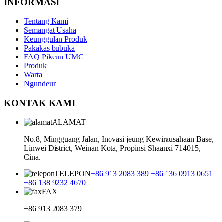
INFORMASI
Tentang Kami
Semangat Usaha
Keunggulan Produk
Pakakas bubuka
FAQ Pikeun UMC
Produk
Warta
Ngundeur
KONTAK KAMI
ALAMAT
No.8, Mingguang Jalan, Inovasi jeung Kewirausahaan Base,
Linwei District, Weinan Kota, Propinsi Shaanxi 714015,
Cina.
TELEPON
+86 913 2083 389
+86 136 0913 0651
+86 138 9232 4670
FAX
+86 913 2083 379