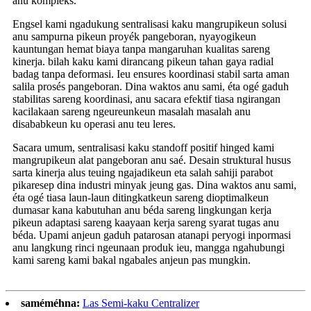
anu kompleks.
Engsel kami ngadukung sentralisasi kaku mangrupikeun solusi
anu sampurna pikeun proyék pangeboran, nyayogikeun
kauntungan hemat biaya tanpa mangaruhan kualitas sareng
kinerja. bilah kaku kami dirancang pikeun tahan gaya radial
badag tanpa deformasi. Ieu ensures koordinasi stabil sarta aman
salila prosés pangeboran. Dina waktos anu sami, éta ogé gaduh
stabilitas sareng koordinasi, anu sacara efektif tiasa ngirangan
kacilakaan sareng ngeureunkeun masalah masalah anu
disababkeun ku operasi anu teu leres.
Sacara umum, sentralisasi kaku standoff positif hinged kami
mangrupikeun alat pangeboran anu saé. Desain struktural husus
sarta kinerja alus teuing ngajadikeun eta salah sahiji parabot
pikaresep dina industri minyak jeung gas. Dina waktos anu sami,
éta ogé tiasa laun-laun ditingkatkeun sareng dioptimalkeun
dumasar kana kabutuhan anu béda sareng lingkungan kerja
pikeun adaptasi sareng kaayaan kerja sareng syarat tugas anu
béda. Upami anjeun gaduh patarosan atanapi peryogi inpormasi
anu langkung rinci ngeunaan produk ieu, mangga ngahubungi
kami sareng kami bakal ngabales anjeun pas mungkin.
saméméhna:
Las Semi-kaku Centralizer