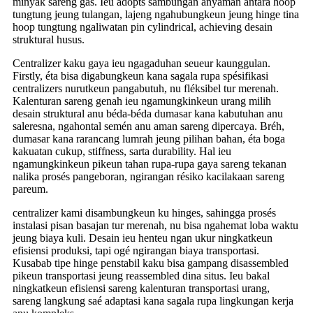
minyak sareng gas. Ieu adopts sambungan anyaman antara hoop
tungtung jeung tulangan, lajeng ngahubungkeun jeung hinge tina
hoop tungtung ngaliwatan pin cylindrical, achieving desain
struktural husus.
Centralizer kaku gaya ieu ngagaduhan seueur kaunggulan.
Firstly, éta bisa digabungkeun kana sagala rupa spésifikasi
centralizers nurutkeun pangabutuh, nu fléksibel tur merenah.
Kalenturan sareng genah ieu ngamungkinkeun urang milih
desain struktural anu béda-béda dumasar kana kabutuhan anu
saleresna, ngahontal semén anu aman sareng dipercaya. Bréh,
dumasar kana rarancang lumrah jeung pilihan bahan, éta boga
kakuatan cukup, stiffness, sarta durability. Hal ieu
ngamungkinkeun pikeun tahan rupa-rupa gaya sareng tekanan
nalika prosés pangeboran, ngirangan résiko kacilakaan sareng
pareum.
centralizer kami disambungkeun ku hinges, sahingga prosés
instalasi pisan basajan tur merenah, nu bisa ngahemat loba waktu
jeung biaya kuli. Desain ieu henteu ngan ukur ningkatkeun
efisiensi produksi, tapi ogé ngirangan biaya transportasi.
Kusabab tipe hinge penstabil kaku bisa gampang disassembled
pikeun transportasi jeung reassembled dina situs. Ieu bakal
ningkatkeun efisiensi sareng kalenturan transportasi urang,
sareng langkung saé adaptasi kana sagala rupa lingkungan kerja